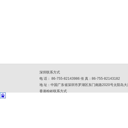
深圳联系方式
电 话： 86-755-82143986 传 真：86-755-82143182
地 址：中国广东省深圳市罗湖区东门南路2020号太阳岛大
香港粉岭联系方式
电 话：852-26756699 传 真: 852-23443904
地 址：香港粉领安全街33号丰盈工贸中心3楼I座