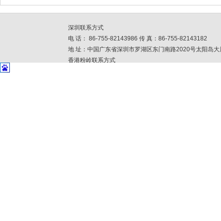
深圳联系方式
电 话： 86-755-82143986 传 真：86-755-82143182
地 址：中国广东省深圳市罗湖区东门南路2020号太阳岛大
香港粉岭联系方式
电 话：852-26756699 传 真: 852-23443904
地 址：香港粉领安全街33号丰盈工贸中心3楼I座