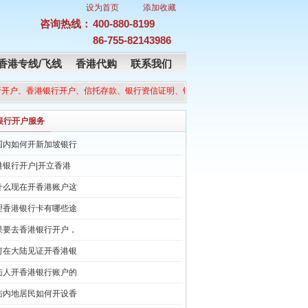
设为首页
添加收藏
咨询热线：
400-880-8199
86-755-82143986
香港专线/飞线
香港代购
联系我们
开户、香港银行开户、信托存款、银行资信证明、银行单证往来、信用证代开代收、票
银行开户服务
国内如何开新加坡银行
港银行开户|开立香港
什么现在开香港账户这
理香港银行卡有哪些途
果要去香港银行开户，
何在大陆见证开香港银
陆人开香港银行账户的
陆内地居民如何开设香