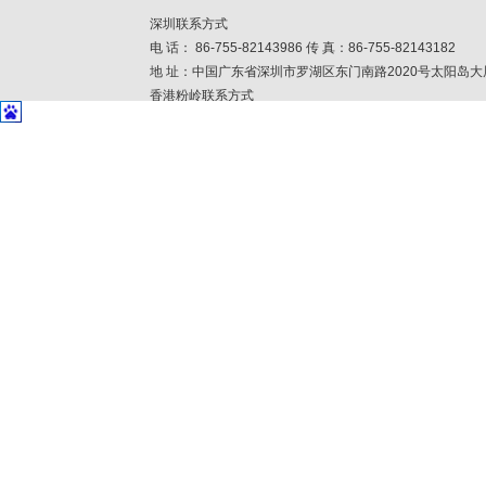
深圳联系方式
电 话： 86-755-82143986 传 真：86-755-82143182
地 址：中国广东省深圳市罗湖区东门南路2020号太阳岛大
香港粉岭联系方式
电 话：852-26756699 传 真: 852-23443904
地 址：香港粉领安全街33号丰盈工贸中心3楼I座